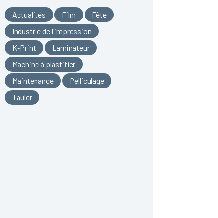
Actualités
Film
Fête
Industrie de l'impression
K-Print
Laminateur
Machine à plastifier
Maintenance
Pelliculage
Tauler