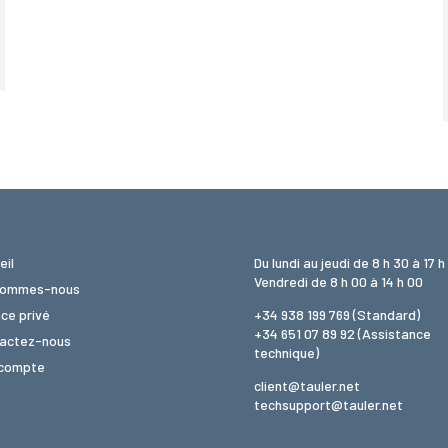
eil
Du lundi au jeudi de 8 h 30 à 17 h
Vendredi de 8 h 00 à 14 h 00
sommes-nous
ce privé
+34 938 199 769
(Standard)
+34 651 07 89 92
(Assistance
actez-nous
technique)
compte
client@tauler.net
techsupport@tauler.net