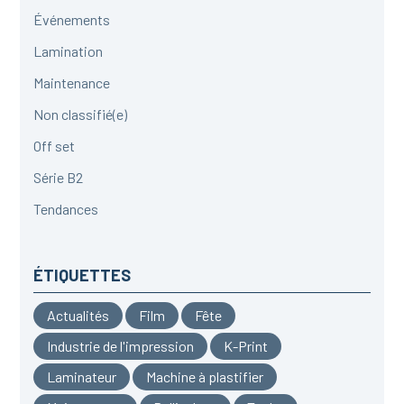
Événements
Lamination
Maintenance
Non classifié(e)
Off set
Série B2
Tendances
ÉTIQUETTES
Actualités
Film
Fête
Industrie de l'impression
K-Print
Laminateur
Machine à plastifier