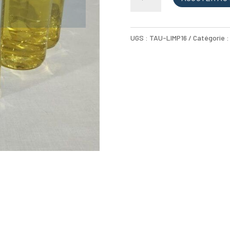
de
Liquide
nettoyant
UGS :
TAU-LIMP16
Catégorie 