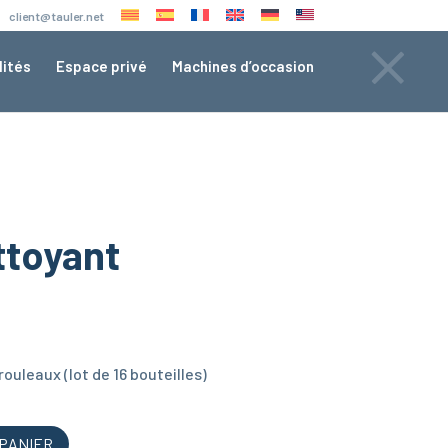
×
client@tauler.net
lités
Espace privé
Machines d’occasion
ttoyant
ouleaux (lot de 16 bouteilles)
 PANIER