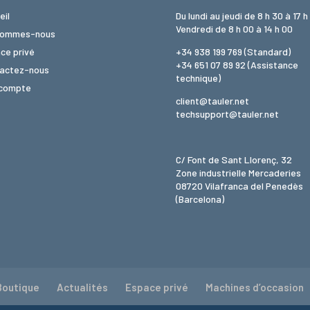
eil
Du lundi au jeudi de 8 h 30 à 17 h
Vendredi de 8 h 00 à 14 h 00
sommes-nous
ce privé
+34 938 199 769
(Standard)
+34 651 07 89 92
(Assistance
actez-nous
technique)
compte
client@tauler.net
techsupport@tauler.net
C/ Font de Sant Llorenç, 32
Zone industrielle Mercaderies
08720 Vilafranca del Penedès
(Barcelona)
Boutique
Actualités
Espace privé
Machines d’occasion