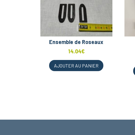
Ensemble de Roseaux
14.04
€
AJOUTER AU PANIER